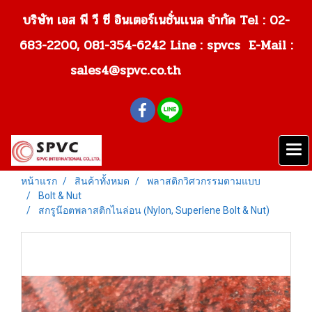
บริษัท เอส พี วี ซี อินเตอร์เนชั่นเเนล จำกัด Tel : 02-
683-2200, 081-354-6242
Line : spvcs E-Mail :
sales4@spvc.co.th
หน้าแรก
สินค้าทั้งหมด
พลาสติกวิศวกรรมตามแบบ
Bolt & Nut
สกรูน๊อตพลาสติกไนล่อน (ฺNylon, Superlene Bolt & Nut)