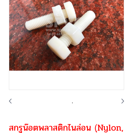
สกรูน๊อตพลาสติกไนล่อน (ฺNylon,