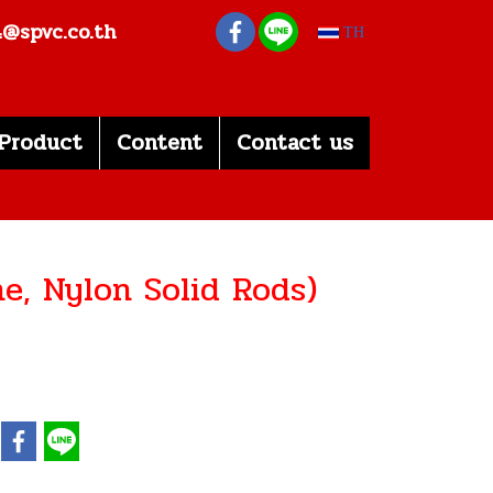
s4@spvc.co.th
TH
Product
Content
Contact us
ene, Nylon Solid Rods)