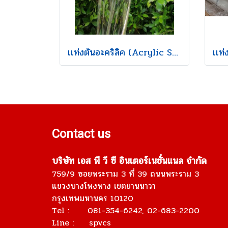
เเท่งตันอะคริลิค (Acrylic Solid Rod)
Contact us
บริษัท เอส พี วี ซี อินเตอร์เนชั่นแนล จำกัด
759/9 ซอยพระราม 3 ที่ 39 ถนนพระราม 3
แขวงบางโพงพาง เขตยานนาวา
กรุงเทพมหานคร 10120
Tel : 081-354-6242, 02-683-2200
Line : spvcs