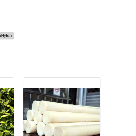
นNylon