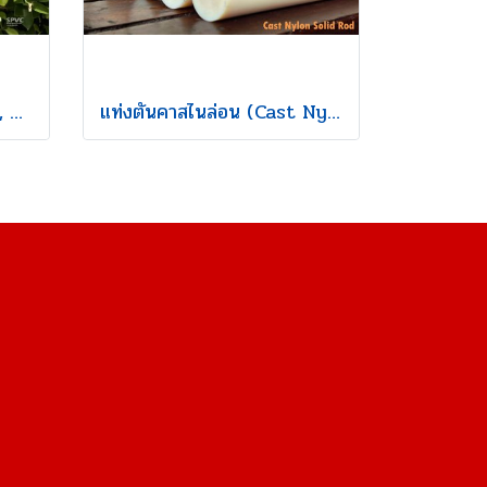
แท่งตันโพลีคาร์บอเนต (PC, Polycarbonate Solid Rod)
แท่งตันคาสไนล่อน (Cast Nylon Solid Rod)