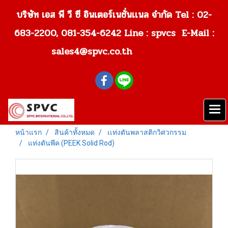
บริษัท เอส พี วี ซี อินเตอร์เนชั่นเเนล จำกัด Tel : 02-
683-2200, 081-354-6242
Line : spvcs E-Mail :
sales4@spvc.co.th
หน้าแรก
สินค้าทั้งหมด
เเท่งตันพลาสติกวิศวกรรม
แท่งตันพีค (PEEK Solid Rod)