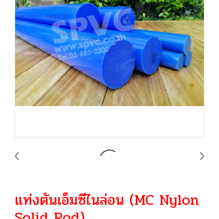
แท่งตันเอ็มซีไนล่อน (MC Nylon
Solid Rod)