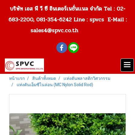
บริษัท เอส พี วี ซี อินเตอร์เนชั่นเเนล จำกัด Tel : 02-
683-2200, 081-354-6242
Line : spvcs E-Mail :
sales4@spvc.co.th
หน้าแรก
สินค้าทั้งหมด
เเท่งตันพลาสติกวิศวกรรม
แท่งตันเอ็มซีไนล่อน (MC Nylon Solid Rod)