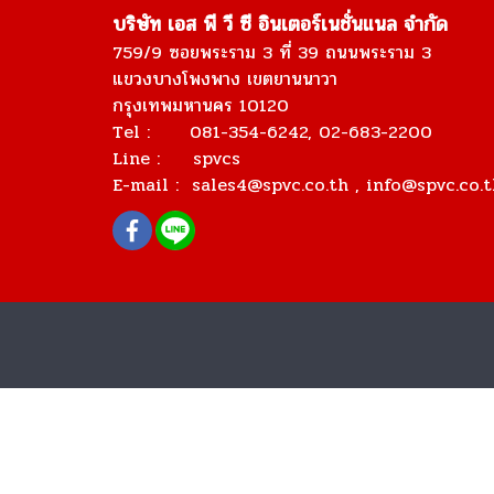
บริษัท เอส พี วี ซี อินเตอร์เนชั่นแนล จำกัด
759/9 ซอยพระราม 3 ที่ 39 ถนนพระราม 3
แขวงบางโพงพาง เขตยานนาวา
กรุงเทพมหานคร 10120
Tel : 081-354-6242, 02-683-2200
Line : spvcs
E-mail :
sales4@spvc.co.th
, info@spvc.co.t