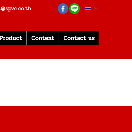
s4@spvc.co.th
TH
Product
Content
Contact us