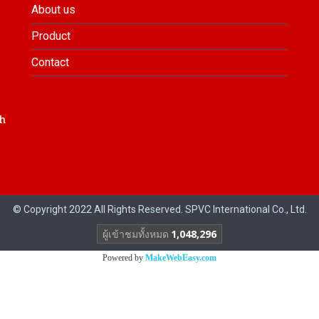
About us
Product
Contact
h
© Copyright 2022 All Rights Reserved. SPVC International Co., Ltd.
ผู้เข้าชมทั้งหมด
1,048,296
Powered by
MakeWebEasy.com