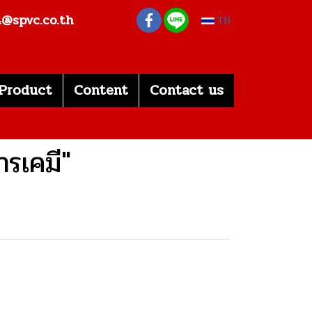
s4@spvc.co.th
TH
Product
Content
Contact us
ารเคมี"