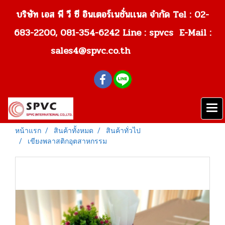
บริษัท เอส พี วี ซี อินเตอร์เนชั่นเเนล จำกัด Tel : 02-
683-2200, 081-354-6242
Line : spvcs E-Mail :
sales4@spvc.co.th
หน้าแรก
สินค้าทั้งหมด
สินค้าทั่วไป
เขียงพลาสติกอุตสาหกรรม